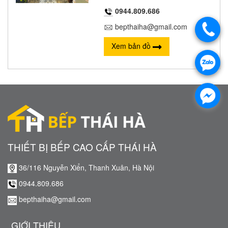
0944.809.686
bepthaiha@gmail.com
Xem bản đồ
THIẾT BỊ BẾP CAO CẤP THÁI HÀ
36/116 Nguyễn Xiển, Thanh Xuân, Hà Nội
0944.809.686
bepthaiha@gmail.com
GIỚI THIỆU