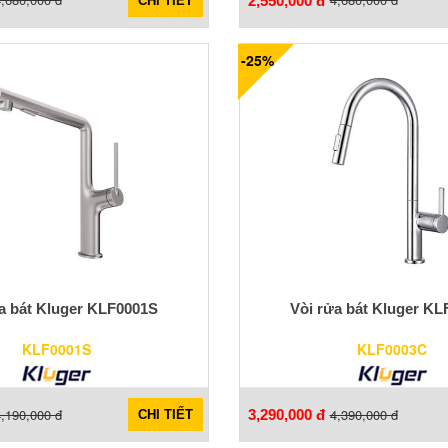
2,550,000 đ
CHI TIẾT
-25%
a bát Kluger KLF0001S
Vòi rửa bát Kluger K
KLF0001S
KLF0003C
,190,000 đ
4,390,000 đ
3,290,000 đ
CHI TIẾT