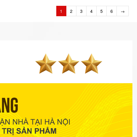
1
2
3
4
5
6
→