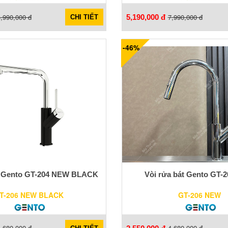
,990,000 đ
7,990,000 đ
5,190,000 đ
CHI TIẾT
-46%
t Gento GT-204 NEW BLACK
Vòi rửa bát Gento GT-
T-206 NEW BLACK
GT-206 NEW
,680,000 đ
4,680,000 đ