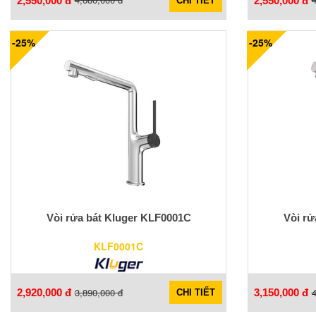
2,550,000 đ
2,550,000 đ
CHI TIẾT
-25%
-25%
Vòi rửa bát Kluger KLF0001C
Vòi rử
KLF0001C
3,890,000 đ
4
2,920,000 đ
3,150,000 đ
CHI TIẾT