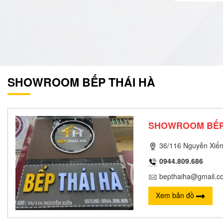
SHOWROOM BẾP THÁI HÀ
SHOWROOM BẾP
36/116 Nguyễn Xiển
0944.809.686
bepthaiha@gmail.c
Xem bản đồ