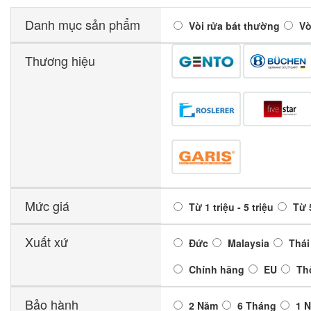
Danh mục sản phẩm
Vòi rửa bát thường
Vò
Thương hiệu
Mức giá
Từ 1 triệu - 5 triệu
Từ 5
Xuất xứ
Đức
Malaysia
Thái
Chính hãng
EU
Th
Bảo hành
2 Năm
6 Tháng
1 