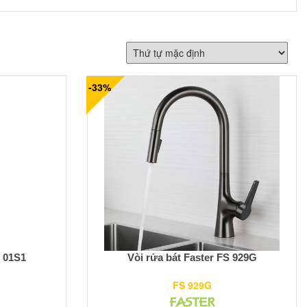
-33%
S 01S1
Vòi rửa bát Faster FS 929G
FS 929G