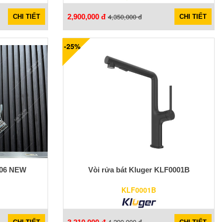
4,350,000 đ
2,900,000 đ
CHI TIẾT
CHI TIẾT
-25%
206 NEW
Vòi rửa bát Kluger KLF0001B
KLF0001B
4,290,000 đ