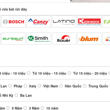
i rửa bát rút dây
 triệu - 10 triệu
Từ 10 triệu - 15 triệu
Từ 15 triệu - 20 triệu
 Lan
Pháp
Italy
Việt Nam
Hàn Quốc
Trung Quốc
ổ Nhĩ Kỳ
Ba Lan
Năm
5 Năm
3 Năm
10 năm