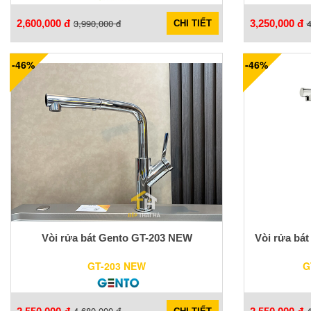
3,990,000 đ
4
2,600,000 đ
3,250,000 đ
CHI TIẾT
-46%
-46%
Vòi rửa bát Gento GT-203 NEW
Vòi rửa bá
GT-203 NEW
G
4,680,000 đ
4