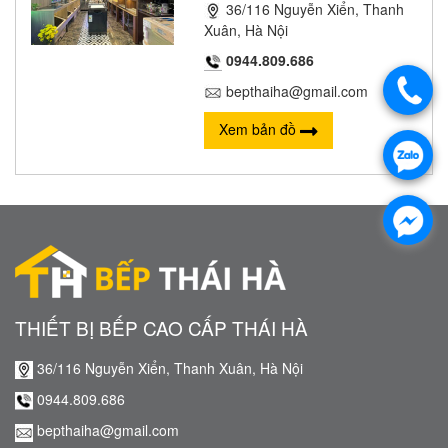
36/116 Nguyễn Xiển, Thanh
Xuân, Hà Nội
0944.809.686
bepthaiha@gmail.com
Xem bản đồ
THIẾT BỊ BẾP CAO CẤP THÁI HÀ
36/116 Nguyễn Xiển, Thanh Xuân, Hà Nội
0944.809.686
bepthaiha@gmail.com