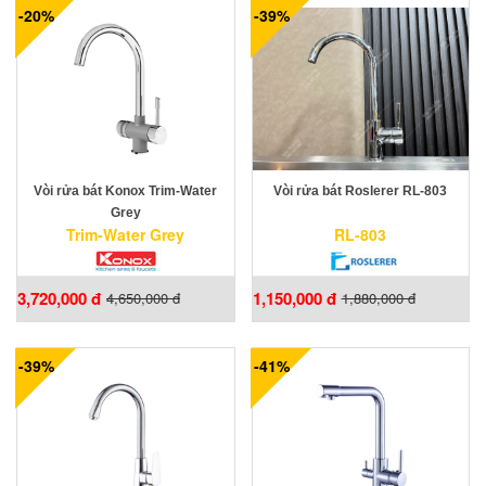
-20%
-39%
Vòi rửa bát Konox Trim-Water
Vòi rửa bát Roslerer RL-803
Grey
Trim-Water Grey
RL-803
3,720,000 đ
1,150,000 đ
4,650,000 đ
1,880,000 đ
-39%
-41%