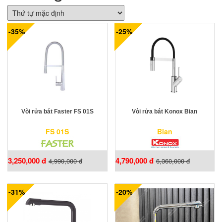
-35%
-25%
Vòi rửa bát Faster FS 01S
Vòi rửa bát Konox Bian
FS 01S
Bian
3,250,000 đ
4,790,000 đ
4,990,000 đ
6,360,000 đ
-31%
-20%