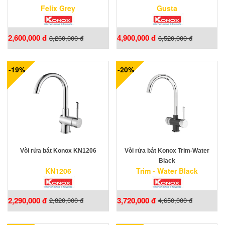
Felix Grey
Gusta
2,600,000 đ
4,900,000 đ
3,260,000 đ
6,520,000 đ
-19%
-20%
Vòi rửa bát Konox KN1206
Vòi rửa bát Konox Trim-Water
Black
KN1206
Trim - Water Black
2,290,000 đ
3,720,000 đ
2,820,000 đ
4,650,000 đ