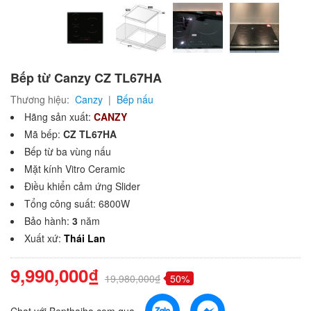
Bếp từ Canzy CZ TL67HA
Thương hiệu:
Canzy
|
Bếp nấu
Hãng sản xuất:
CANZY
Mã bếp:
CZ TL67HA
Bếp từ ba vùng nấu
Mặt kính Vitro Ceramic
Điều khiển cảm ứng Slider
Tổng công suất: 6800W
Bảo hành:
3
năm
Xuất xứ:
Thái Lan
9,990,000₫
19,980,000₫
50%
Chat với Bepthaiha.com qua