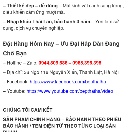
– Thiết kế đẹp – dễ dùng
– Mặt kính vát cạnh sang trọng,
điều khiển cảm ứng mượt mà.
– Nhập khẩu Thái Lan, bảo hành 3 năm
– Yên tâm sử
dụng, dịch vụ chuyên nghiệp.
Đặt Hàng Hôm Nay – Ưu Đại Hấp Dẫn Đang
Chờ Bạn
– Hotline – Zalo:
0944.809.686 – 0965.396.398
– Địa chỉ: 36 Ngõ 116 Nguyễn Xiển, Thanh Liệt, Hà Nội
– Facebook:
https://www.facebook.com/bepthaiha
– Youtube:
https://www.youtube.com/bepthaiha/video
———————————
CHÚNG TÔI CAM KẾT
SẢN PHẨM CHÍNH HÃNG – BẢO HÀNH THEO PHIẾU
BẢO HÀNH / TEM ĐIỆN TỬ THEO TỪNG LOẠI SẢN