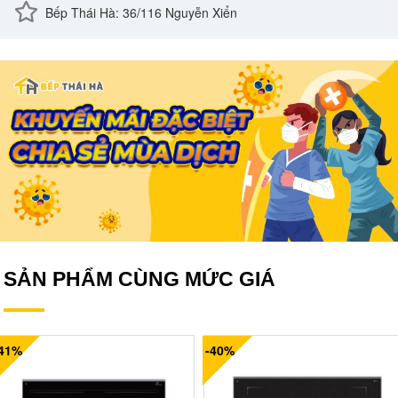
Bếp Thái Hà: 36/116 Nguyễn Xiển
SẢN PHẨM CÙNG MỨC GIÁ
-41%
-40%