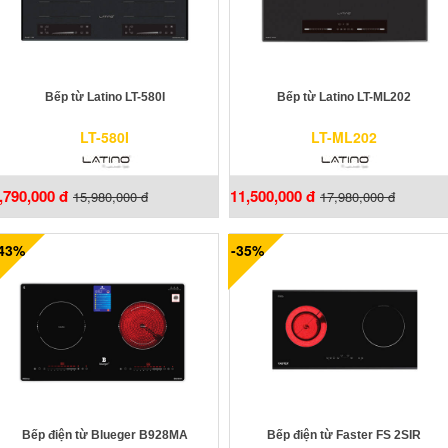
Bếp từ Latino LT-580I
Bếp từ Latino LT-ML202
LT-580I
LT-ML202
,790,000 đ
11,500,000 đ
15,980,000 đ
17,980,000 đ
-43%
-35%
Bếp điện từ Blueger B928MA
Bếp điện từ Faster FS 2SIR