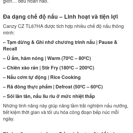
giòn… đều hoàn hảo.
Đa dạng chế độ nấu – Linh hoạt và tiện lợi
Canzy CZ TL67HA được tích hợp nhiều chế độ nấu thông
minh:
– Tạm dừng & Ghi nhớ chương trình nấu | Pause &
Recall
– Ủ ấm, hâm nóng | Warm (70ºC – 80ºC)
– Chiên xào rán | Stir Fry (180ºC – 200ºC)
– Nấu cơm tự động | Rice Cooking
– Rã đông thực phẩm | Defrost (50ºC – 60ºC)
– Sôi lăn tăn, nấu liu riu ở mức nhiệt thấp
Những tính năng này giúp nâng tầm trải nghiệm nấu nướng,
tiết kiệm thời gian và tối ưu hóa công đoạn bếp núc mỗi
ngày.