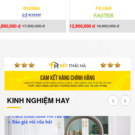
B928MA
FS 2SIR
,890,000 đ
12,900,000 đ
17,500,000 đ
19,900,000 đ
KINH NGHIỆM HAY