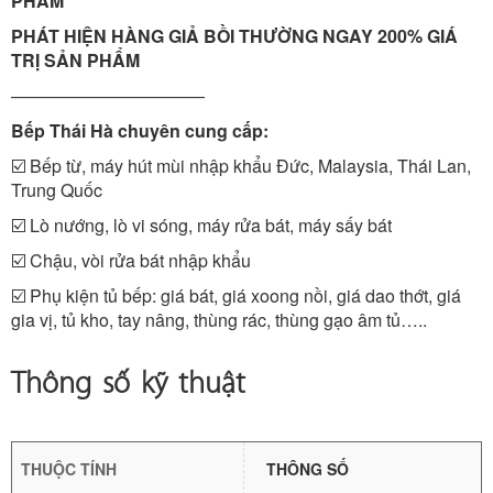
PHẨM
PHÁT HIỆN HÀNG GIẢ BỒI THƯỜNG NGAY 200% GIÁ
TRỊ SẢN PHẨM
———————————
Bếp Thái Hà chuyên cung cấp:
☑️ Bếp từ, máy hút mùi nhập khẩu Đức, Malaysia, Thái Lan,
Trung Quốc
☑️ Lò nướng, lò vi sóng, máy rửa bát, máy sấy bát
☑️ Chậu, vòi rửa bát nhập khẩu
☑️ Phụ kiện tủ bếp: giá bát, giá xoong nồi, giá dao thớt, giá
gia vị, tủ kho, tay nâng, thùng rác, thùng gạo âm tủ…..
Thông số kỹ thuật
THUỘC TÍNH
THÔNG SỐ