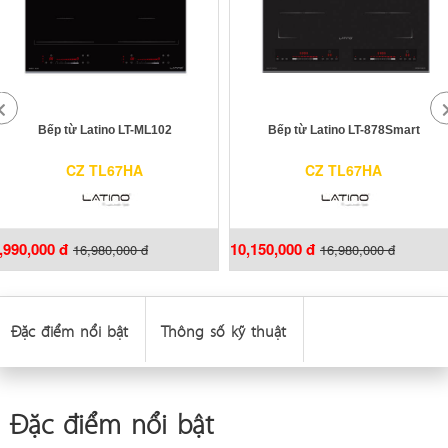
Bếp từ Latino LT-ML102
Bếp từ Latino LT-878Smart
CZ TL67HA
CZ TL67HA
,990,000 đ
10,150,000 đ
16,980,000 đ
16,980,000 đ
Đặc điểm nổi bật
Thông số kỹ thuật
Đặc điểm nổi bật