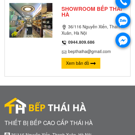
SHOWROOM BẾP THÁI
HÀ
36/116 Nguyễn Xiển, Thanh
Xuân, Hà Nội
0944.809.686
bepthaiha@gmail.com
Xem bản đồ
THIẾT BỊ BẾP CAO CẤP THÁI HÀ
36/116 Nguyễn Xiển, Thanh Xuân, Hà Nội