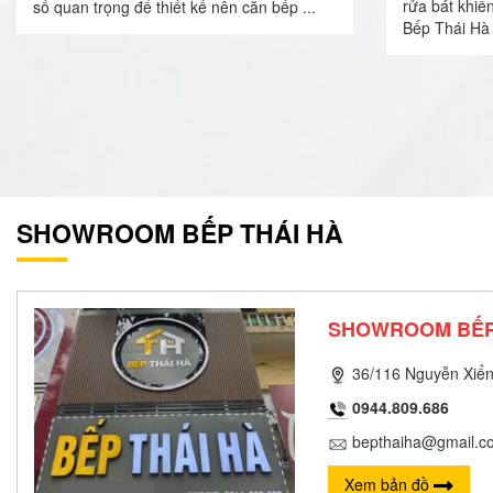
rửa bát khiế
số quan trọng để thiết kế nên căn bếp ...
Bếp Thái Hà 
SHOWROOM BẾP THÁI HÀ
SHOWROOM BẾP
36/116 Nguyễn Xiển
0944.809.686
bepthaiha@gmail.c
Xem bản đồ