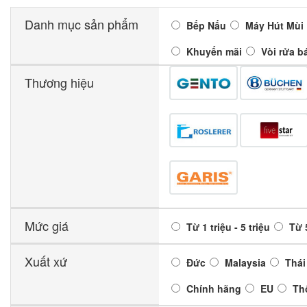
Danh mục sản phẩm
Bếp Nấu
Máy Hút Mùi
Khuyến mãi
Vòi rửa b
Thương hiệu
Mức giá
Từ 1 triệu - 5 triệu
Từ 5
Xuất xứ
Đức
Malaysia
Thái
Chính hãng
EU
Th