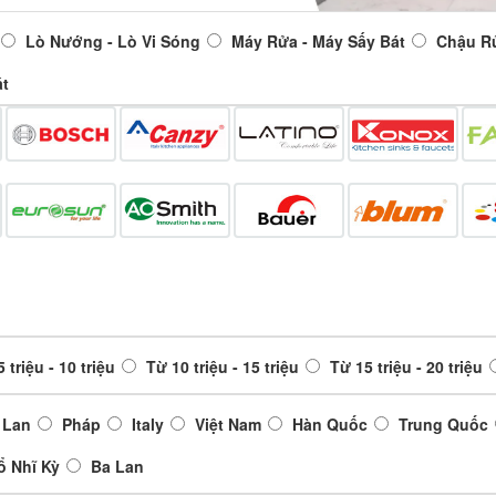
Lò Nướng - Lò Vi Sóng
Máy Rửa - Máy Sấy Bát
Chậu R
át
 triệu - 10 triệu
Từ 10 triệu - 15 triệu
Từ 15 triệu - 20 triệu
 Lan
Pháp
Italy
Việt Nam
Hàn Quốc
Trung Quốc
ổ Nhĩ Kỳ
Ba Lan