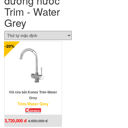
đường nước
Trim - Water
Grey
-20%
Vòi rửa bát Konox Trim-Water
Grey
Trim-Water Grey
3,720,000 đ
4,650,000 đ