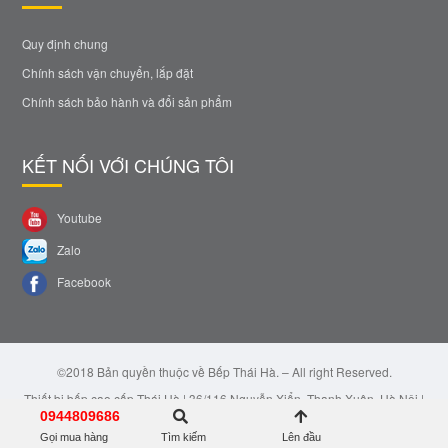
Quy định chung
Chính sách vận chuyển, lắp đặt
Chính sách bảo hành và đổi sản phẩm
KẾT NỐI VỚI CHÚNG TÔI
Youtube
Zalo
Facebook
©2018 Bản quyền thuộc về Bếp Thái Hà. – All right Reserved.
Thiết bị bếp cao cấp Thái Hà | 36/116 Nguyễn Xiển, Thanh Xuân, Hà Nội |
Email: bepthaiha@gmail.com | Hotline: 0944.809.686
0944809686
Gọi mua hàng
Tìm kiếm
Lên đầu