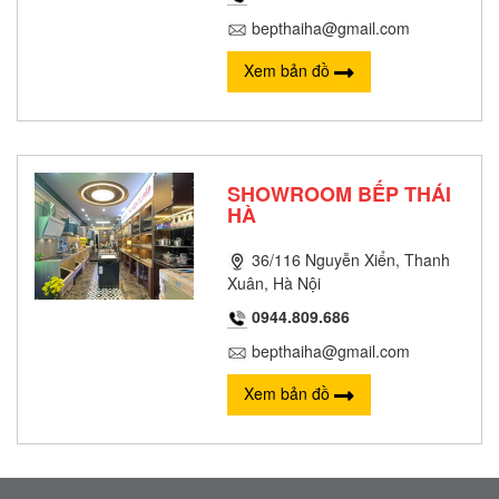
bepthaiha@gmail.com
Xem bản đồ
SHOWROOM BẾP THÁI
HÀ
36/116 Nguyễn Xiển, Thanh
Xuân, Hà Nội
0944.809.686
bepthaiha@gmail.com
Xem bản đồ