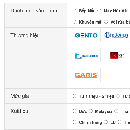
Danh mục sản phẩm
Bếp Nấu
Máy Hút Mùi
Khuyến mãi
Vòi rửa b
Thương hiệu
Mức giá
Từ 1 triệu - 5 triệu
Từ 5
Xuất xứ
Đức
Malaysia
Thái
Chính hãng
EU
Th