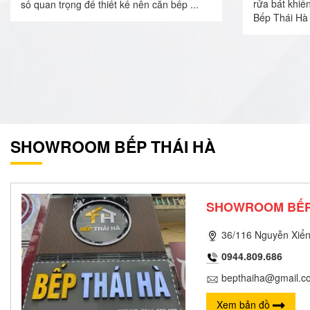
rửa bát khiế
số quan trọng để thiết kế nên căn bếp ...
Bếp Thái Hà 
SHOWROOM BẾP THÁI HÀ
SHOWROOM BẾP
36/116 Nguyễn Xiển
0944.809.686
bepthaiha@gmail.c
Xem bản đồ