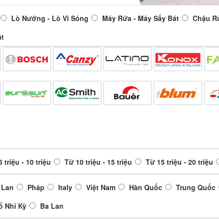
Lò Nướng - Lò Vi Sóng
Máy Rửa - Máy Sấy Bát
Chậu R
át
 triệu - 10 triệu
Từ 10 triệu - 15 triệu
Từ 15 triệu - 20 triệu
 Lan
Pháp
Italy
Việt Nam
Hàn Quốc
Trung Quốc
ổ Nhĩ Kỳ
Ba Lan