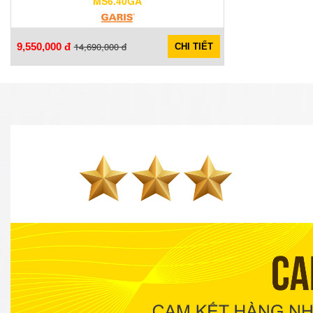
MS6.40GA
14,690,000 đ
9,550,000 đ
CHI TIẾT