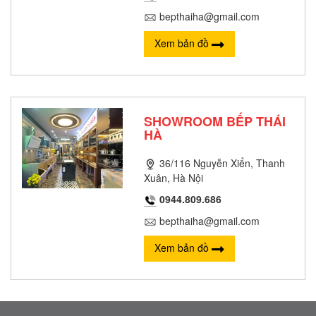
bepthaiha@gmail.com
Xem bản đồ
SHOWROOM BẾP THÁI
HÀ
36/116 Nguyễn Xiển, Thanh
Xuân, Hà Nội
0944.809.686
bepthaiha@gmail.com
Xem bản đồ