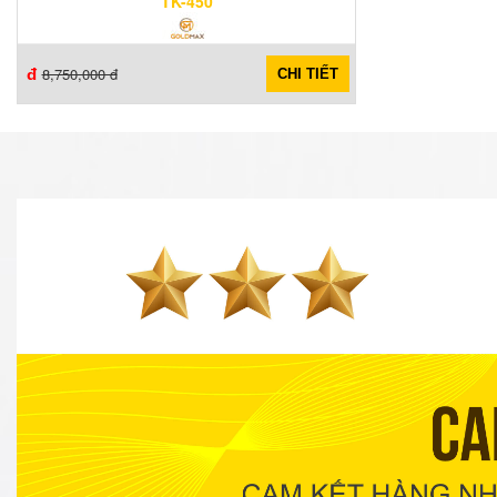
TK-450
8,750,000 đ
đ
CHI TIẾT