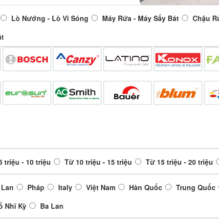
Lò Nướng - Lò Vi Sóng
Máy Rửa - Máy Sấy Bát
Chậu R
át
 triệu - 10 triệu
Từ 10 triệu - 15 triệu
Từ 15 triệu - 20 triệu
 Lan
Pháp
Italy
Việt Nam
Hàn Quốc
Trung Quốc
ổ Nhĩ Kỳ
Ba Lan