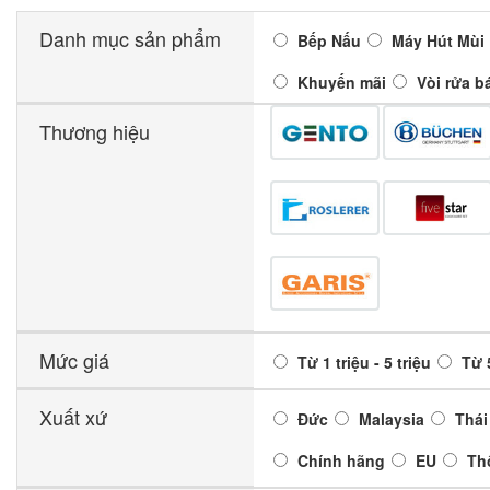
Danh mục sản phẩm
Bếp Nấu
Máy Hút Mùi
Khuyến mãi
Vòi rửa b
Thương hiệu
Mức giá
Từ 1 triệu - 5 triệu
Từ 5
Xuất xứ
Đức
Malaysia
Thái
Chính hãng
EU
Th