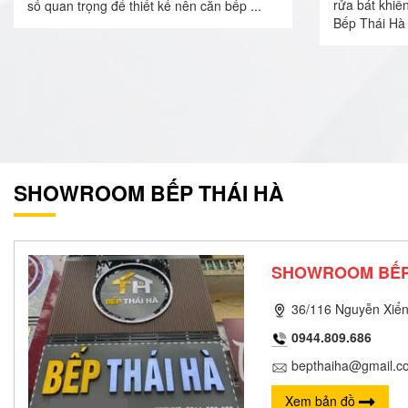
rửa bát khiế
số quan trọng để thiết kế nên căn bếp ...
Bếp Thái Hà 
SHOWROOM BẾP THÁI HÀ
SHOWROOM BẾP
36/116 Nguyễn Xiển
0944.809.686
bepthaiha@gmail.c
Xem bản đồ