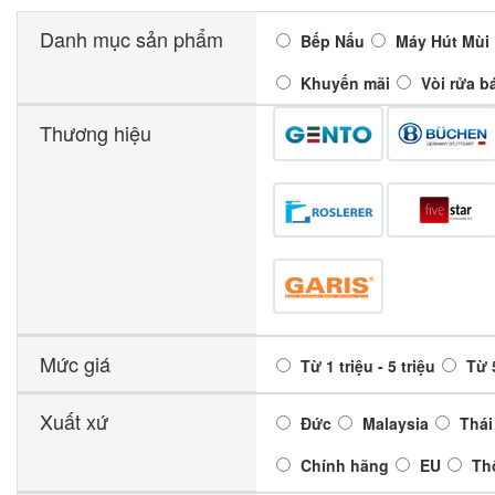
Danh mục sản phẩm
Bếp Nấu
Máy Hút Mùi
Khuyến mãi
Vòi rửa b
Thương hiệu
Mức giá
Từ 1 triệu - 5 triệu
Từ 5
Xuất xứ
Đức
Malaysia
Thái
Chính hãng
EU
Th