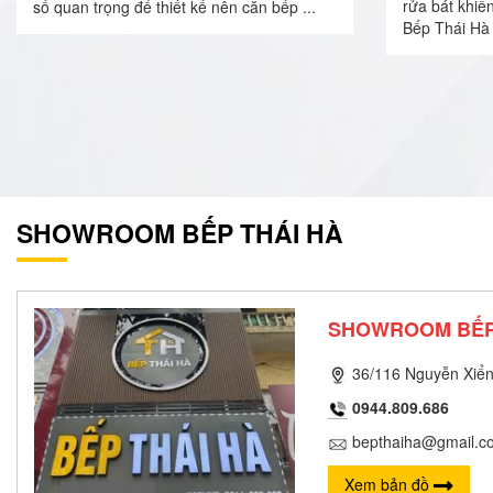
rửa bát khiế
số quan trọng để thiết kế nên căn bếp ...
Bếp Thái Hà 
SHOWROOM BẾP THÁI HÀ
SHOWROOM BẾP
36/116 Nguyễn Xiển
0944.809.686
bepthaiha@gmail.c
Xem bản đồ