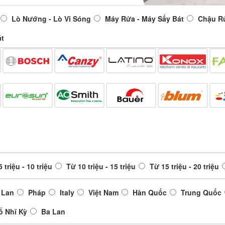
Lò Nướng - Lò Vi Sóng
Máy Rửa - Máy Sấy Bát
Chậu R
át
 triệu - 10 triệu
Từ 10 triệu - 15 triệu
Từ 15 triệu - 20 triệu
 Lan
Pháp
Italy
Việt Nam
Hàn Quốc
Trung Quốc
ổ Nhĩ Kỳ
Ba Lan