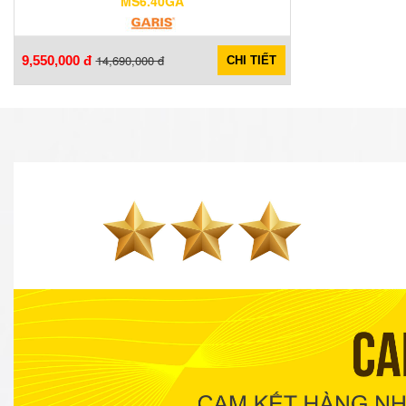
MS6.40GA
14,690,000 đ
9,550,000 đ
CHI TIẾT