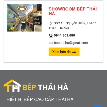
SHOWROOM BẾP THÁI
HÀ
36/116 Nguyễn Xiển, Thanh
Xuân, Hà Nội
0944.809.686
bepthaiha@gmail.com
Xem bản đồ
THIẾT BỊ BẾP CAO CẤP THÁI HÀ