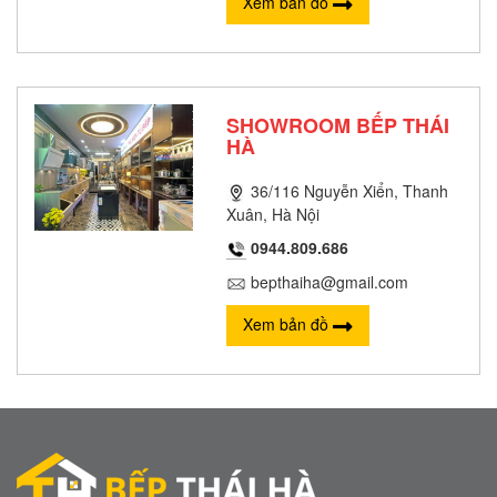
Xem bản đồ
SHOWROOM BẾP THÁI
HÀ
36/116 Nguyễn Xiển, Thanh
Xuân, Hà Nội
0944.809.686
bepthaiha@gmail.com
Xem bản đồ