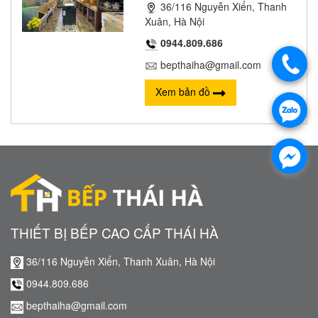
36/116 Nguyễn Xiển, Thanh
Xuân, Hà Nội
0944.809.686
bepthaiha@gmail.com
Xem bản đồ
THIẾT BỊ BẾP CAO CẤP THÁI HÀ
36/116 Nguyễn Xiển, Thanh Xuân, Hà Nội
0944.809.686
bepthaiha@gmail.com