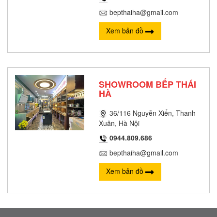
bepthaiha@gmail.com
Xem bản đồ
SHOWROOM BẾP THÁI
HÀ
36/116 Nguyễn Xiển, Thanh
Xuân, Hà Nội
0944.809.686
bepthaiha@gmail.com
Xem bản đồ