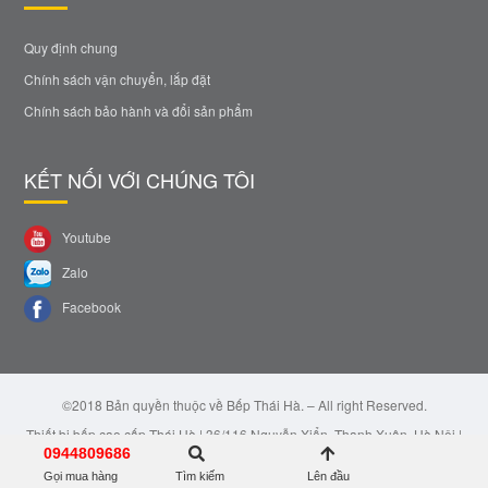
Quy định chung
Chính sách vận chuyển, lắp đặt
Chính sách bảo hành và đổi sản phẩm
KẾT NỐI VỚI CHÚNG TÔI
Youtube
Zalo
Facebook
©2018 Bản quyền thuộc về Bếp Thái Hà. – All right Reserved.
Thiết bị bếp cao cấp Thái Hà | 36/116 Nguyễn Xiển, Thanh Xuân, Hà Nội |
Email: bepthaiha@gmail.com | Hotline: 0944.809.686
0944809686
Gọi mua hàng
Tìm kiếm
Lên đầu