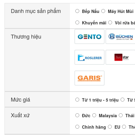
Danh mục sản phẩm
Bếp Nấu
Máy Hút Mùi
Khuyến mãi
Vòi rửa b
Thương hiệu
Mức giá
Từ 1 triệu - 5 triệu
Từ 5
Xuất xứ
Đức
Malaysia
Thái
Chính hãng
EU
Th