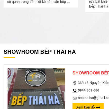
rửa bát khiế
số quan trọng để thiết kế nên căn bếp ...
Bếp Thái Hà 
SHOWROOM BẾP THÁI HÀ
SHOWROOM BẾP
36/116 Nguyễn Xiển
0944.809.686
bepthaiha@gmail.c
Xem bản đồ