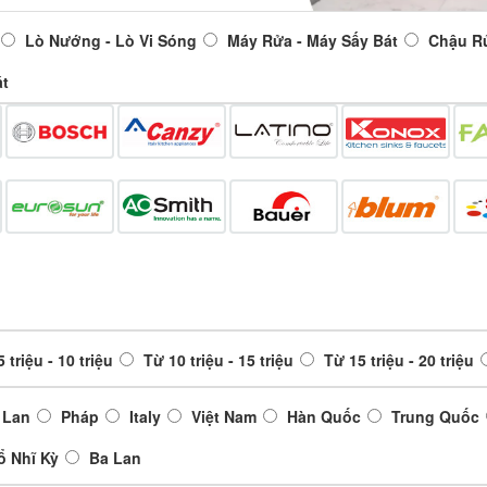
Lò Nướng - Lò Vi Sóng
Máy Rửa - Máy Sấy Bát
Chậu R
át
 triệu - 10 triệu
Từ 10 triệu - 15 triệu
Từ 15 triệu - 20 triệu
 Lan
Pháp
Italy
Việt Nam
Hàn Quốc
Trung Quốc
ổ Nhĩ Kỳ
Ba Lan