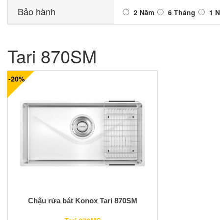
Bảo hành
2 Năm
6 Tháng
1 
Tari 870SM
-20%
Chậu rửa bát Konox Tari 870SM