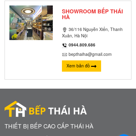
SHOWROOM BẾP THÁI
HÀ
36/116 Nguyễn Xiển, Thanh
Xuân, Hà Nội
0944.809.686
bepthaiha@gmail.com
Xem bản đồ
THIẾT BỊ BẾP CAO CẤP THÁI HÀ