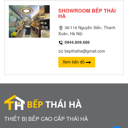
SHOWROOM BẾP THÁI
HÀ
36/116 Nguyễn Xiển, Thanh
Xuân, Hà Nội
0944.809.686
bepthaiha@gmail.com
Xem bản đồ
THIẾT BỊ BẾP CAO CẤP THÁI HÀ