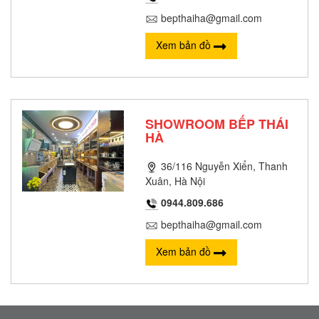
bepthaiha@gmail.com
Xem bản đồ
SHOWROOM BẾP THÁI
HÀ
36/116 Nguyễn Xiển, Thanh
Xuân, Hà Nội
0944.809.686
bepthaiha@gmail.com
Xem bản đồ