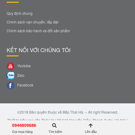
Quy định chung
Chính sách vận chuyển, lắp đặt
Chính sách bảo hành và đổi sản phẩm
KẾT NỐI VỚI CHÚNG TÔI
Youtube
Zalo
Facebook
©2018 Bản quyền thuộc về Bếp Thái Hà. – All right Reserved.
Thiết bị bếp cao cấp Thái Hà | 36/116 Nguyễn Xiển, Thanh Xuân, Hà Nội |
Email: bepthaiha@gmail.com | Hotline: 0944.809.686
0944809686
Gọi mua hàng
Tìm kiếm
Lên đầu