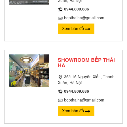
Xuân, Hà Nội
0944.809.686
bepthaiha@gmail.com
Xem bản đồ
SHOWROOM BẾP THÁI
HÀ
36/116 Nguyễn Xiển, Thanh
Xuân, Hà Nội
0944.809.686
bepthaiha@gmail.com
Xem bản đồ