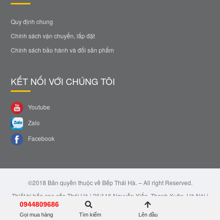
Quy định chung
Chính sách vận chuyển, lắp đặt
Chính sách bảo hành và đổi sản phẩm
KẾT NỐI VỚI CHÚNG TÔI
Youtube
Zalo
Facebook
©2018 Bản quyền thuộc về Bếp Thái Hà. – All right Reserved.
Thiết bị bếp cao cấp Thái Hà | 36/116 Nguyễn Xiển, Thanh Xuân, Hà Nội |
Email: bepthaiha@gmail.com | Hotline: 0944.809.686
0944809686
Gọi mua hàng
Tìm kiếm
Lên đầu