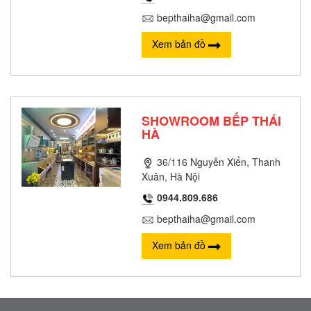
bepthaiha@gmail.com
Xem bản đồ
SHOWROOM BẾP THÁI
HÀ
36/116 Nguyễn Xiển, Thanh
Xuân, Hà Nội
0944.809.686
bepthaiha@gmail.com
Xem bản đồ