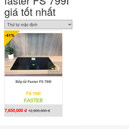
faster FS 799I
giá tốt nhất
-41%
Bếp từ Faster FS 799I
FS 799I
7,650,000 đ
12,900,000 đ