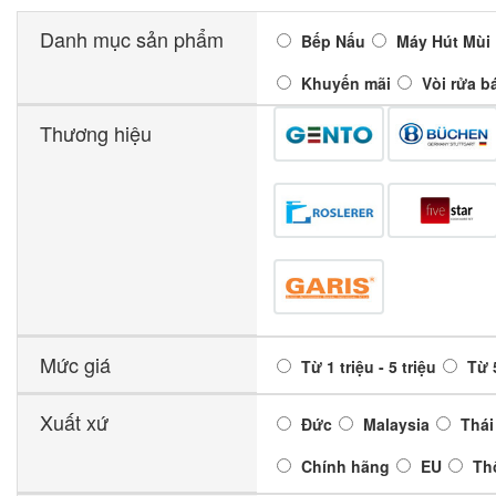
Danh mục sản phẩm
Bếp Nấu
Máy Hút Mùi
Khuyến mãi
Vòi rửa b
Thương hiệu
Mức giá
Từ 1 triệu - 5 triệu
Từ 5
Xuất xứ
Đức
Malaysia
Thái
Chính hãng
EU
Th