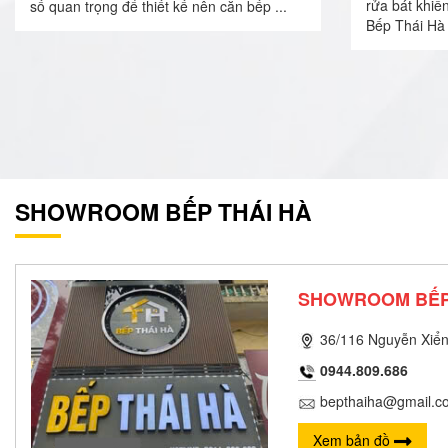
rửa bát khiế
số quan trọng để thiết kế nên căn bếp ...
Bếp Thái Hà 
SHOWROOM BẾP THÁI HÀ
SHOWROOM BẾP
36/116 Nguyễn Xiển
0944.809.686
bepthaiha@gmail.c
Xem bản đồ