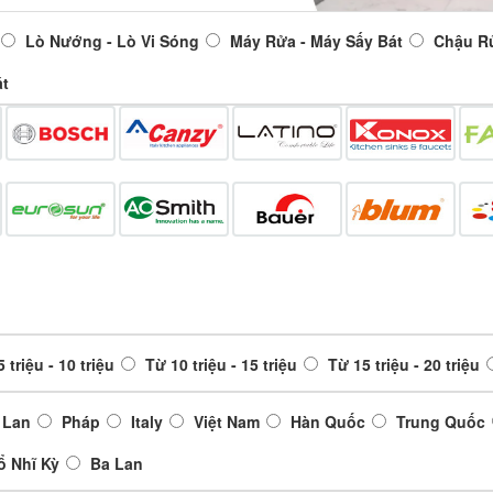
Lò Nướng - Lò Vi Sóng
Máy Rửa - Máy Sấy Bát
Chậu R
át
 triệu - 10 triệu
Từ 10 triệu - 15 triệu
Từ 15 triệu - 20 triệu
 Lan
Pháp
Italy
Việt Nam
Hàn Quốc
Trung Quốc
ổ Nhĩ Kỳ
Ba Lan