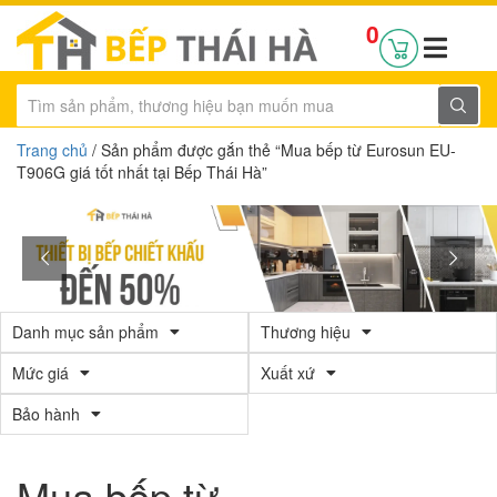
0
Trang chủ
/ Sản phẩm được gắn thẻ “Mua bếp từ Eurosun EU-
T906G giá tốt nhất tại Bếp Thái Hà”
Danh mục sản phẩm
Thương hiệu
Mức giá
Xuất xứ
Bảo hành
Mua bếp từ