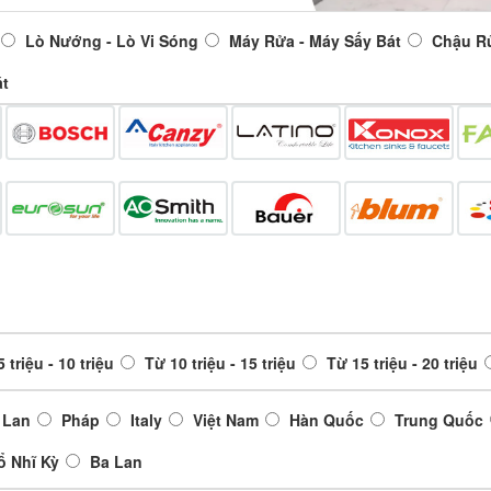
Lò Nướng - Lò Vi Sóng
Máy Rửa - Máy Sấy Bát
Chậu R
át
 triệu - 10 triệu
Từ 10 triệu - 15 triệu
Từ 15 triệu - 20 triệu
 Lan
Pháp
Italy
Việt Nam
Hàn Quốc
Trung Quốc
ổ Nhĩ Kỳ
Ba Lan