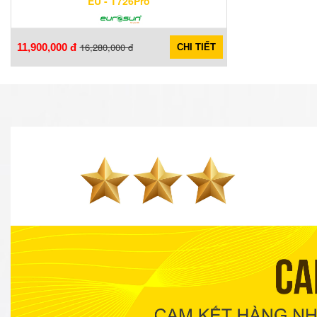
EU - T726Pro
16,280,000 đ
11,900,000 đ
CHI TIẾT