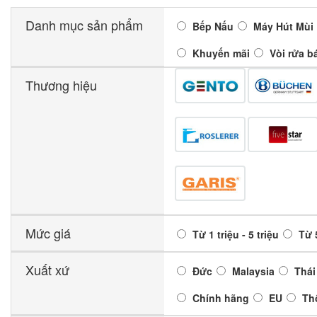
Danh mục sản phẩm
Bếp Nấu
Máy Hút Mùi
Khuyến mãi
Vòi rửa b
Thương hiệu
Mức giá
Từ 1 triệu - 5 triệu
Từ 5
Xuất xứ
Đức
Malaysia
Thái
Chính hãng
EU
Th