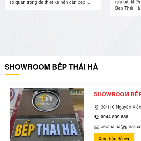
rửa bát khiế
số quan trọng để thiết kế nên căn bếp ...
Bếp Thái Hà 
SHOWROOM BẾP THÁI HÀ
SHOWROOM BẾP
36/116 Nguyễn Xiển
0944.809.686
bepthaiha@gmail.c
Xem bản đồ