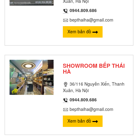
Xuân, Hà Nội
0944.809.686
bepthaiha@gmail.com
Xem bản đồ
SHOWROOM BẾP THÁI
HÀ
36/116 Nguyễn Xiển, Thanh
Xuân, Hà Nội
0944.809.686
bepthaiha@gmail.com
Xem bản đồ