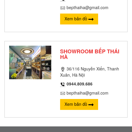
bepthaiha@gmail.com
Xem bản đồ
SHOWROOM BẾP THÁI
HÀ
36/116 Nguyễn Xiển, Thanh
Xuân, Hà Nội
0944.809.686
bepthaiha@gmail.com
Xem bản đồ