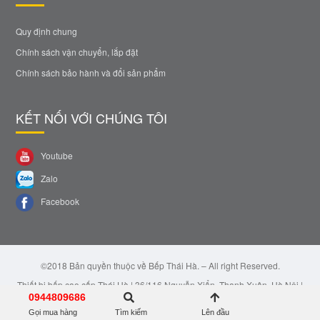
Quy định chung
Chính sách vận chuyển, lắp đặt
Chính sách bảo hành và đổi sản phẩm
KẾT NỐI VỚI CHÚNG TÔI
Youtube
Zalo
Facebook
©2018 Bản quyền thuộc về Bếp Thái Hà. – All right Reserved.
Thiết bị bếp cao cấp Thái Hà | 36/116 Nguyễn Xiển, Thanh Xuân, Hà Nội |
Email: bepthaiha@gmail.com | Hotline: 0944.809.686
0944809686
Gọi mua hàng
Tìm kiếm
Lên đầu