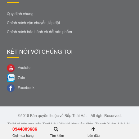
Quy định chung
Chính sách vận chuyển, lắp đặt
Chính sách bảo hành và đổi sản phẩm
KẾT NỐI VỚI CHÚNG TÔI
Youtube
Zalo
Facebook
©2018 Bản quyền thuộc về Bếp Thái Hà. – All right Reserved.
Thiết bị bếp cao cấp Thái Hà | 36/116 Nguyễn Xiển, Thanh Xuân, Hà Nội |
Email: bepthaiha@gmail.com | Hotline: 0944.809.686
0944809686
Gọi mua hàng
Tìm kiếm
Lên đầu