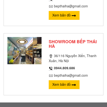
bepthaiha@gmail.com
Xem bản đồ
SHOWROOM BẾP THÁI
HÀ
36/116 Nguyễn Xiển, Thanh
Xuân, Hà Nội
0944.809.686
bepthaiha@gmail.com
Xem bản đồ