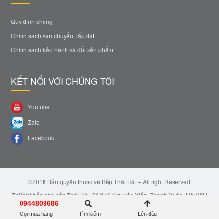
Quy định chung
Chính sách vận chuyển, lắp đặt
Chính sách bảo hành và đổi sản phẩm
KẾT NỐI VỚI CHÚNG TÔI
Youtube
Zalo
Facebook
©2018 Bản quyền thuộc về Bếp Thái Hà. – All right Reserved.
Thiết bị bếp cao cấp Thái Hà | 36/116 Nguyễn Xiển, Thanh Xuân, Hà Nội |
Email: bepthaiha@gmail.com | Hotline: 0944.809.686
0944809686
Gọi mua hàng
Tìm kiếm
Lên đầu