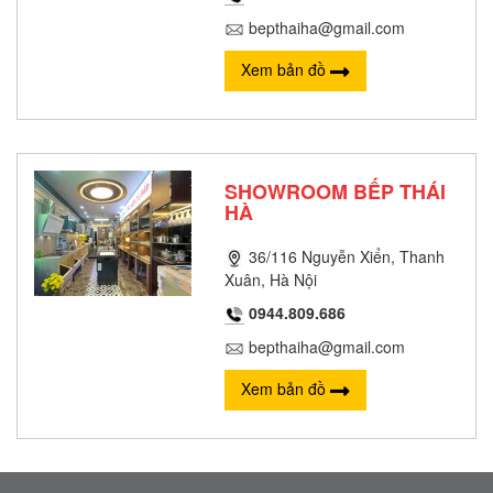
bepthaiha@gmail.com
Xem bản đồ
SHOWROOM BẾP THÁI
HÀ
36/116 Nguyễn Xiển, Thanh
Xuân, Hà Nội
0944.809.686
bepthaiha@gmail.com
Xem bản đồ