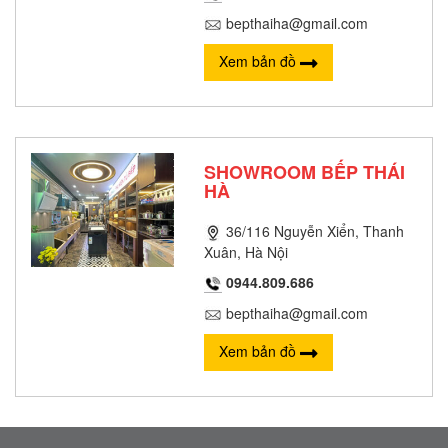
bepthaiha@gmail.com
Xem bản đồ
SHOWROOM BẾP THÁI
HÀ
36/116 Nguyễn Xiển, Thanh
Xuân, Hà Nội
0944.809.686
bepthaiha@gmail.com
Xem bản đồ