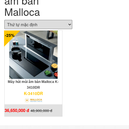
âm bàn
Malloca
-25%
Máy hút mùi âm bàn Malloca K-
3410DR
K-3410DR
36,650,000 đ
48,900,000 đ