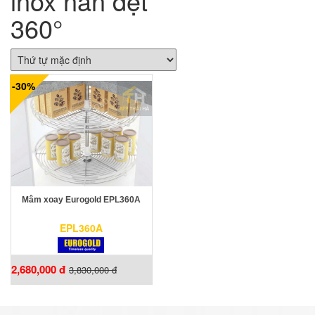
inox nan dẹt
360°
-30%
Mâm xoay Eurogold EPL360A
EPL360A
2,680,000 đ
3,830,000 đ