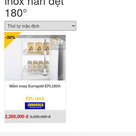
inox nan dẹt
180°
-30%
Mâm xoay Eurogold EPL180A
EPL180A
2,260,000 đ
3,230,000 đ