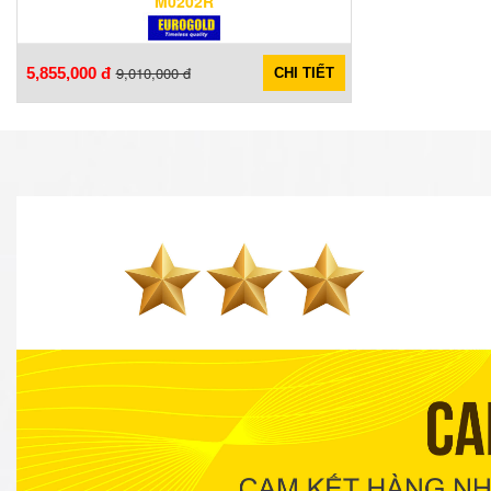
M0202R
9,010,000 đ
5,855,000 đ
CHI TIẾT