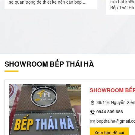
rửa bát khiế
số quan trọng để thiết kế nên căn bếp ...
Bếp Thái Hà 
SHOWROOM BẾP THÁI HÀ
SHOWROOM BẾP
36/116 Nguyễn Xiển
0944.809.686
bepthaiha@gmail.c
Xem bản đồ