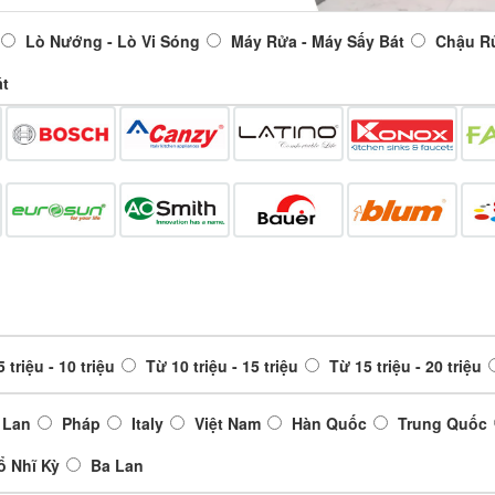
Lò Nướng - Lò Vi Sóng
Máy Rửa - Máy Sấy Bát
Chậu R
át
 triệu - 10 triệu
Từ 10 triệu - 15 triệu
Từ 15 triệu - 20 triệu
 Lan
Pháp
Italy
Việt Nam
Hàn Quốc
Trung Quốc
ổ Nhĩ Kỳ
Ba Lan