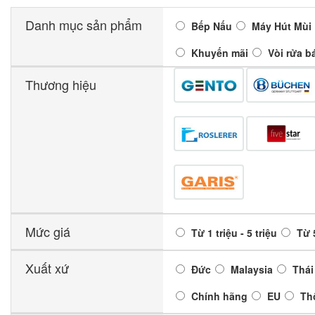
Danh mục sản phẩm
Bếp Nấu
Máy Hút Mùi
Khuyến mãi
Vòi rửa b
Thương hiệu
Mức giá
Từ 1 triệu - 5 triệu
Từ 5
Xuất xứ
Đức
Malaysia
Thái
Chính hãng
EU
Th