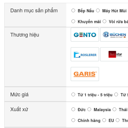
Danh mục sản phẩm
Bếp Nấu
Máy Hút Mùi
Khuyến mãi
Vòi rửa b
Thương hiệu
Mức giá
Từ 1 triệu - 5 triệu
Từ 5
Xuất xứ
Đức
Malaysia
Thái
Chính hãng
EU
Th