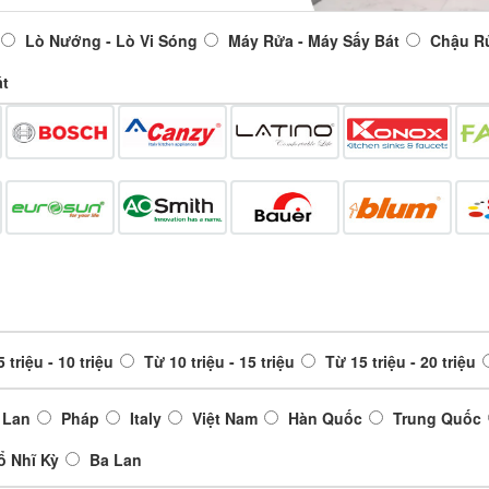
Lò Nướng - Lò Vi Sóng
Máy Rửa - Máy Sấy Bát
Chậu R
át
 triệu - 10 triệu
Từ 10 triệu - 15 triệu
Từ 15 triệu - 20 triệu
 Lan
Pháp
Italy
Việt Nam
Hàn Quốc
Trung Quốc
ổ Nhĩ Kỳ
Ba Lan