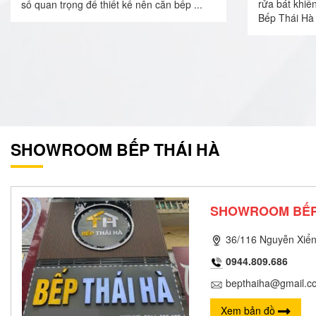
rửa bát khiế
số quan trọng để thiết kế nên căn bếp ...
Bếp Thái Hà 
SHOWROOM BẾP THÁI HÀ
SHOWROOM BẾP
36/116 Nguyễn Xiển
0944.809.686
bepthaiha@gmail.c
Xem bản đồ