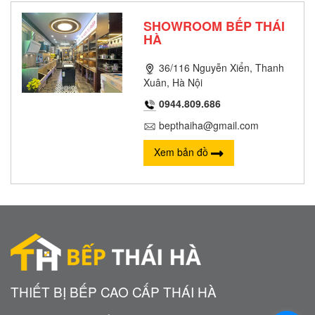
SHOWROOM BẾP THÁI
HÀ
36/116 Nguyễn Xiển, Thanh
Xuân, Hà Nội
0944.809.686
bepthaiha@gmail.com
Xem bản đồ
THIẾT BỊ BẾP CAO CẤP THÁI HÀ