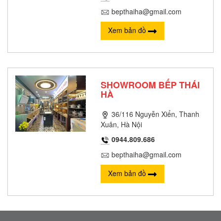
bepthaiha@gmail.com
Xem bản đồ
SHOWROOM BẾP THÁI
HÀ
36/116 Nguyễn Xiển, Thanh
Xuân, Hà Nội
0944.809.686
bepthaiha@gmail.com
Xem bản đồ