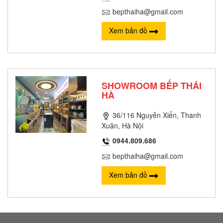
bepthaiha@gmail.com
Xem bản đồ
SHOWROOM BẾP THÁI
HÀ
36/116 Nguyễn Xiển, Thanh
Xuân, Hà Nội
0944.809.686
bepthaiha@gmail.com
Xem bản đồ