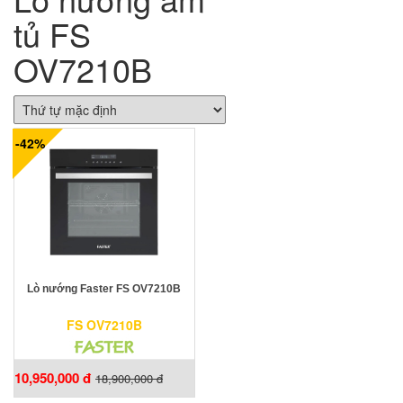
tủ FS
OV7210B
-42%
Lò nướng Faster FS OV7210B
FS OV7210B
10,950,000 đ
18,900,000 đ