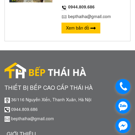
0944.809.686
bepthaiha@gmail.com
Xem bản đồ
THIẾT BỊ BẾP CAO CẤP THÁI HÀ
36/116 Nguyễn Xiển, Thanh Xuân, Hà Nội
0944.809.686
bepthaiha@gmail.com
GIỚI THIỆU