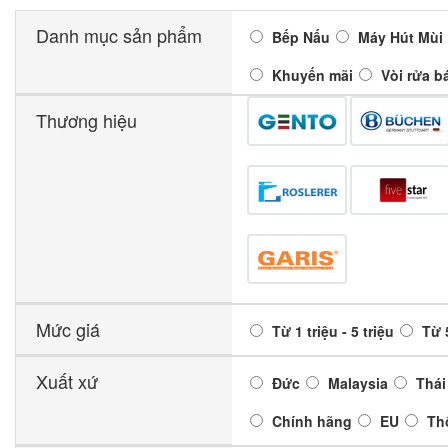
Danh mục sản phẩm
Bếp Nấu
Máy Hút Mùi
Khuyến mãi
Vòi rửa b
Thương hiệu
Mức giá
Từ 1 triệu - 5 triệu
Từ 5
Xuất xứ
Đức
Malaysia
Thái
Chính hãng
EU
Th