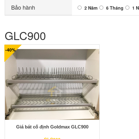
Bảo hành
2 Năm
6 Tháng
1 
GLC900
-40%
Giá bát cố định Goldmax GLC900