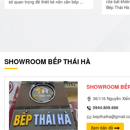
rửa bát khiế
số quan trọng để thiết kế nên căn bếp ...
Bếp Thái Hà 
SHOWROOM BẾP THÁI HÀ
SHOWROOM BẾP
36/116 Nguyễn Xiển
0944.809.686
bepthaiha@gmail.c
Xem bản đồ