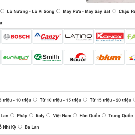
Lò Nướng - Lò Vi Sóng
Máy Rửa - Máy Sấy Bát
Chậu R
át
 triệu - 10 triệu
Từ 10 triệu - 15 triệu
Từ 15 triệu - 20 triệu
 Lan
Pháp
Italy
Việt Nam
Hàn Quốc
Trung Quốc
ổ Nhĩ Kỳ
Ba Lan