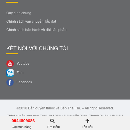
Quy định chung
Chính sách vận chuyển, lắp đặt
Chính sách bảo hành và đổi sản phẩm
KẾT NỐI VỚI CHÚNG TÔI
Youtube
Zalo
Facebook
©2018 Bản quyền thuộc về Bếp Thái Hà. – All right Reserved.
Thiết bị bếp cao cấp Thái Hà | 36/116 Nguyễn Xiển, Thanh Xuân, Hà Nội |
Email: bepthaiha@gmail.com | Hotline: 0944.809.686
0944809686
Gọi mua hàng
Tìm kiếm
Lên đầu