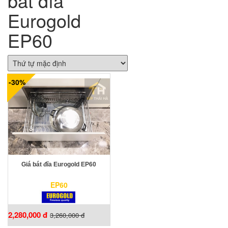
bát đĩa
Eurogold
EP60
-30%
Giá bát đĩa Eurogold EP60
EP60
2,280,000 đ
3,260,000 đ