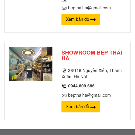
bepthaiha@gmail.com
Xem bản đồ
SHOWROOM BẾP THÁI
HÀ
36/116 Nguyễn Xiển, Thanh
Xuân, Hà Nội
0944.809.686
bepthaiha@gmail.com
Xem bản đồ