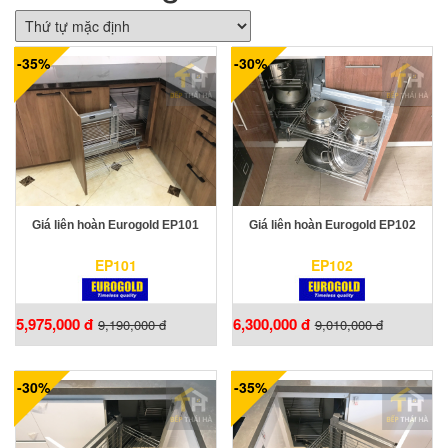
-35%
-30%
Giá liên hoàn Eurogold EP101
Giá liên hoàn Eurogold EP102
EP101
EP102
5,975,000 đ
6,300,000 đ
9,190,000 đ
9,010,000 đ
-30%
-35%