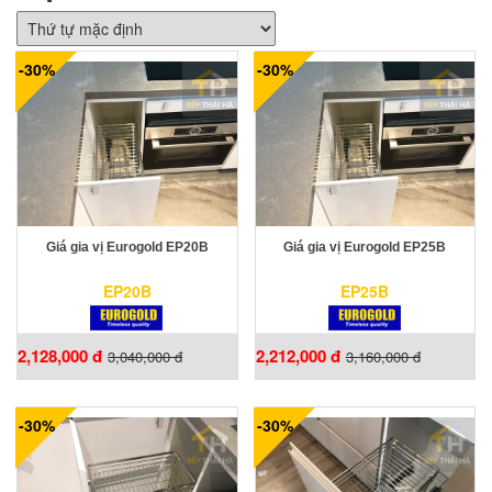
-30%
-30%
Giá gia vị Eurogold EP20B
Giá gia vị Eurogold EP25B
EP20B
EP25B
2,128,000 đ
2,212,000 đ
3,040,000 đ
3,160,000 đ
-30%
-30%