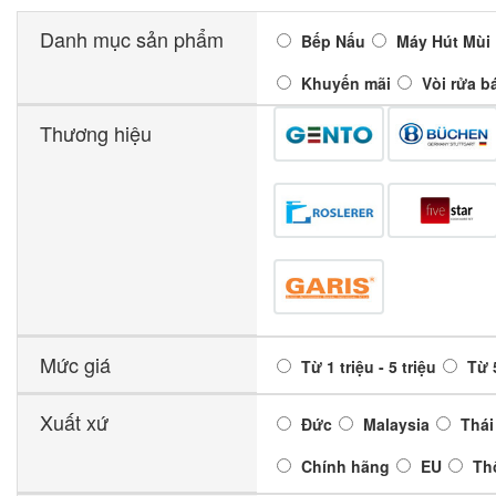
Danh mục sản phẩm
Bếp Nấu
Máy Hút Mùi
Khuyến mãi
Vòi rửa b
Thương hiệu
Mức giá
Từ 1 triệu - 5 triệu
Từ 5
Xuất xứ
Đức
Malaysia
Thái
Chính hãng
EU
Th