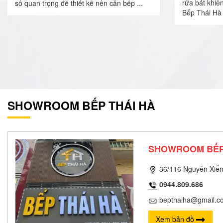
rửa bát khiế
số quan trọng để thiết kế nên căn bếp ...
Bếp Thái Hà 
SHOWROOM BẾP THÁI HÀ
SHOWROOM BẾP
36/116 Nguyễn Xiển
0944.809.686
bepthaiha@gmail.c
Xem bản đồ