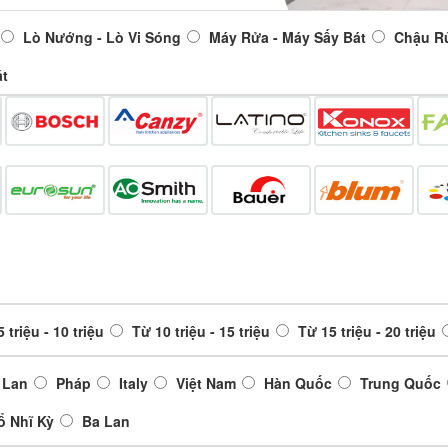
Lò Nướng - Lò Vi Sóng
Máy Rửa - Máy Sấy Bát
Chậu R
át
 triệu - 10 triệu
Từ 10 triệu - 15 triệu
Từ 15 triệu - 20 triệu
 Lan
Pháp
Italy
Việt Nam
Hàn Quốc
Trung Quốc
ổ Nhĩ Kỳ
Ba Lan