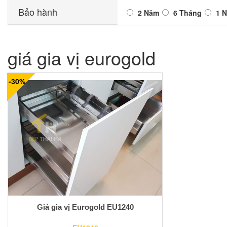
Bảo hành
2 Năm
6 Tháng
1 
giá gia vị eurogold
-30%
Giá gia vị Eurogold EU1240