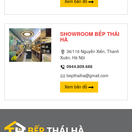
Xem bản đồ
SHOWROOM BẾP THÁI
HÀ
36/116 Nguyễn Xiển, Thanh
Xuân, Hà Nội
0944.809.686
bepthaiha@gmail.com
Xem bản đồ