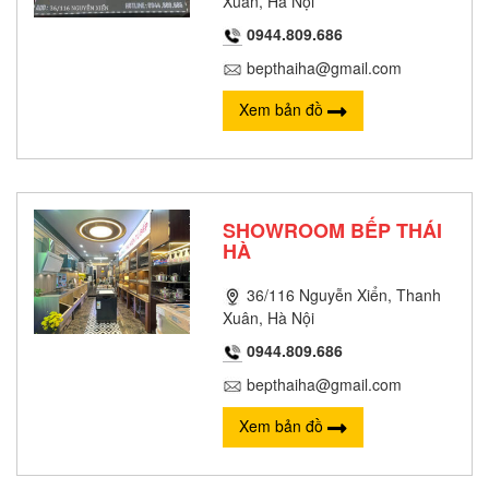
Xuân, Hà Nội
0944.809.686
bepthaiha@gmail.com
Xem bản đồ
SHOWROOM BẾP THÁI
HÀ
36/116 Nguyễn Xiển, Thanh
Xuân, Hà Nội
0944.809.686
bepthaiha@gmail.com
Xem bản đồ