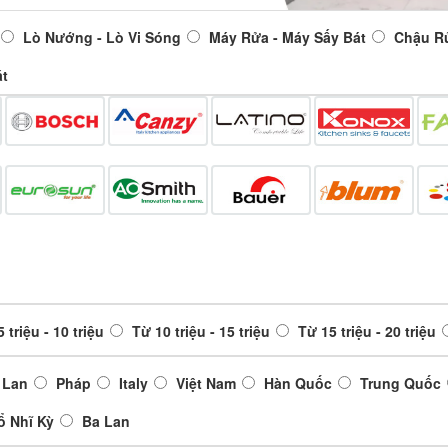
Lò Nướng - Lò Vi Sóng
Máy Rửa - Máy Sấy Bát
Chậu R
át
 triệu - 10 triệu
Từ 10 triệu - 15 triệu
Từ 15 triệu - 20 triệu
 Lan
Pháp
Italy
Việt Nam
Hàn Quốc
Trung Quốc
ổ Nhĩ Kỳ
Ba Lan