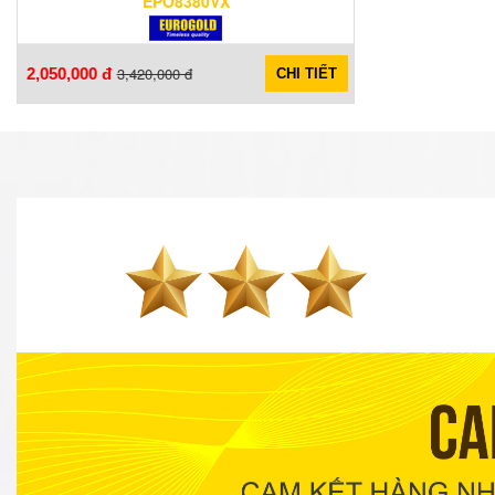
EPO8380VX
3,420,000 đ
2,050,000 đ
CHI TIẾT