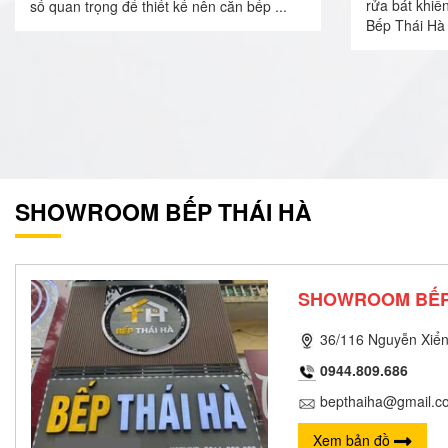
rửa bát khiế
số quan trọng để thiết kế nên căn bếp ...
Bếp Thái Hà 
SHOWROOM BẾP THÁI HÀ
SHOWROOM BẾP
36/116 Nguyễn Xiển
0944.809.686
bepthaiha@gmail.c
Xem bản đồ