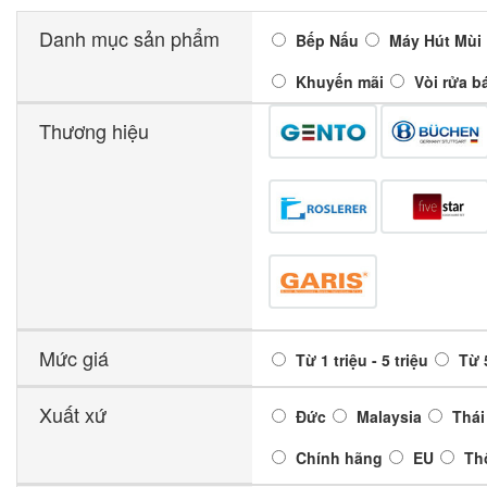
Danh mục sản phẩm
Bếp Nấu
Máy Hút Mùi
Khuyến mãi
Vòi rửa b
Thương hiệu
Mức giá
Từ 1 triệu - 5 triệu
Từ 5
Xuất xứ
Đức
Malaysia
Thái
Chính hãng
EU
Th