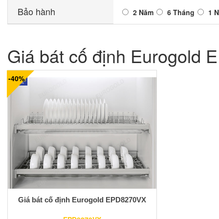
Bảo hành
2 Năm
6 Tháng
1 
Giá bát cố định Eurogold
-40%
Giá bát cố định Eurogold EPD8270VX