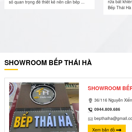
rửa bát khiế
số quan trọng để thiết kế nên căn bếp ...
Bếp Thái Hà 
SHOWROOM BẾP THÁI HÀ
SHOWROOM BẾP
36/116 Nguyễn Xiển
0944.809.686
bepthaiha@gmail.c
Xem bản đồ