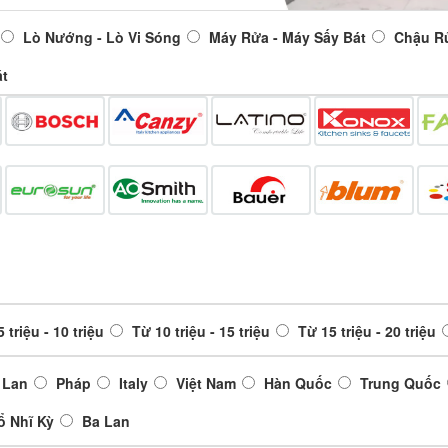
Lò Nướng - Lò Vi Sóng
Máy Rửa - Máy Sấy Bát
Chậu R
át
 triệu - 10 triệu
Từ 10 triệu - 15 triệu
Từ 15 triệu - 20 triệu
 Lan
Pháp
Italy
Việt Nam
Hàn Quốc
Trung Quốc
ổ Nhĩ Kỳ
Ba Lan