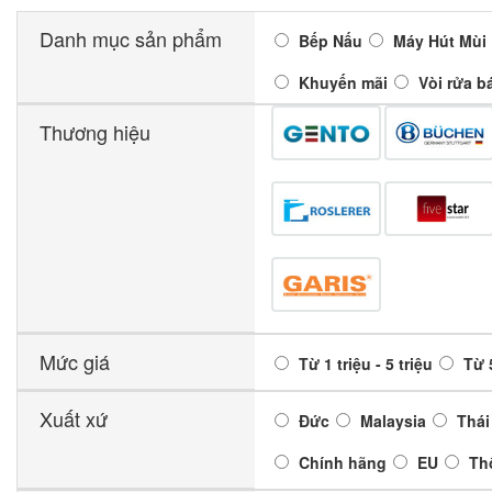
Danh mục sản phẩm
Bếp Nấu
Máy Hút Mùi
Khuyến mãi
Vòi rửa b
Thương hiệu
Mức giá
Từ 1 triệu - 5 triệu
Từ 5
Xuất xứ
Đức
Malaysia
Thái
Chính hãng
EU
Th