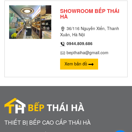
SHOWROOM BẾP THÁI
HÀ
36/116 Nguyễn Xiển, Thanh
Xuân, Hà Nội
0944.809.686
bepthaiha@gmail.com
Xem bản đồ
THIẾT BỊ BẾP CAO CẤP THÁI HÀ