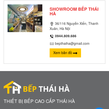
SHOWROOM BẾP THÁI
HÀ
36/116 Nguyễn Xiển, Thanh
Xuân, Hà Nội
0944.809.686
bepthaiha@gmail.com
Xem bản đồ
THIẾT BỊ BẾP CAO CẤP THÁI HÀ